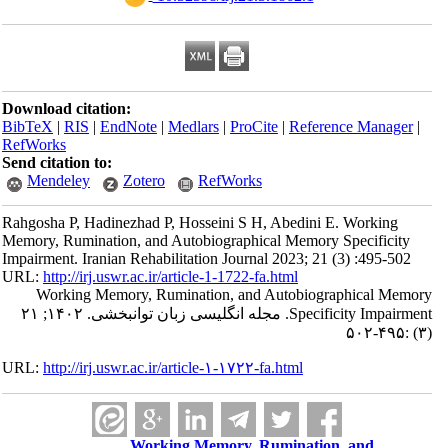
Download citation:
BibTeX
|
RIS
|
EndNote
|
Medlars
|
ProCite
|
Reference Manager
|
RefWorks
Send citation to:
Mendeley
Zotero
RefWorks
Rahgosha P, Hadinezhad P, Hosseini S H, Abedini E. Working
Memory, Rumination, and Autobiographical Memory Specificity
Impairment. Iranian Rehabilitation Journal 2023; 21 (3) :495-502
URL:
http://irj.uswr.ac.ir/article-1-1722-fa.html
Working Memory, Rumination, and Autobiographical Memory
Specificity Impairment. مجله انگلیسی زبان توانبخشی. ۱۴۰۲; ۲۱
(۳) :۴۹۵-۵۰۲
URL:
http://irj.uswr.ac.ir/article-۱-۱۷۲۲-fa.html
Working Memory, Rumination, and