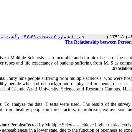
برگشت به 
|
جلد ۱۰ شماره ۲ صفحات ۴۹-۴۴
The Relationship between Personal
ives:
Multiple Sclerosis is an incurable and chronic disease of the cen
ter types and life expectancy of patients suffering from M. S as com
translati
ds:
Thirty nine people suffering from multiple sclerosis, who were hos
lthy people who had no background of physical or mental diseases. T
nel of Islamic Azad University, Science and Research Campus. Healt
s:
To analyze the data, T tests were used. The results of the survey 
ent from healthy people in three factors, neuroticism, extraversion 
sion:
Peopleaffected by Multiple Sclerosis achieve higher marks levels
o agreeableness in a lower state, due to the function of openness to ex