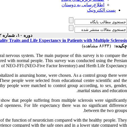
اطلاع‌رسانی به دوستان
پست الکترونیک
دوره ۱۰، شماره ۲ - ( ۱-۱۳۹۱ )
ity Traits and Life Expectancy in Patients with Multiple Sclerosis
چکیده:
(۸۶۳۴ مشاهده)
tral nervous system. The main purpose of this survey is to compare the
pared with normal people. This survey was conducted using the Persian
on of NEO-FFI (NEO-Five Factor Inventory) and Herth Life Expectancy.
pitalized in anursing home, were chosen. As a control group there were
hese people were selected from educational centre scientific and the
hy people were matched to control group according, to sex, gender,
marital status and education.
show that people suffering from multiple sclerosis were significantly
and openness. For life expectancy there was no significant difference
between the two groups.
 of the function of neuroticism compared with the healthy people. They
perience compared with the safe ones and in a lower state compared with