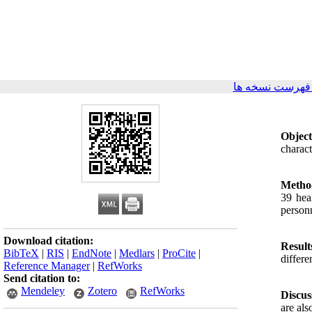
فهرست نسخه ها
Object
charac
Metho
39 hea
person
Download citation:
Result
BibTeX
|
RIS
|
EndNote
|
Medlars
|
ProCite
|
differ
Reference Manager
|
RefWorks
Send citation to:
Mendeley
Zotero
RefWorks
Discus
are als