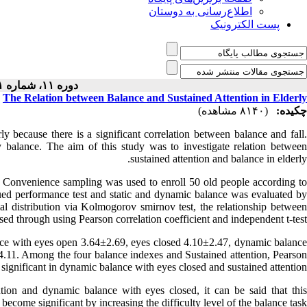
اطلاع‌رسانی به دوستان
پست الکترونیک
دوره ۱۱، شماره ۱ - ( ۹-۱۳۹۲ )
The Relation between Balance and Sustained Attention in Elderly
چکیده:
(۸۱۴۰ مشاهده)
y because there is a significant correlation between balance and fall.
rly balance. The aim of this study was to investigate relation between
sustained attention and balance in elderly.
 Convenience sampling was used to enroll 50 old people according to
nued performance test and static and dynamic balance was evaluated by
 distribution via Kolmogorov smirnov test, the relationship between
sed through using Pearson correlation coefficient and independent t-test.
nce with eyes open 3.64±2.69, eyes closed 4.10±2.47, dynamic balance
.11. Among the four balance indexes and Sustained attention, Pearson
 significant in dynamic balance with eyes closed and sustained attention.
ntion and dynamic balance with eyes closed, it can be said that this
 become significant by increasing the difficulty level of the balance task.