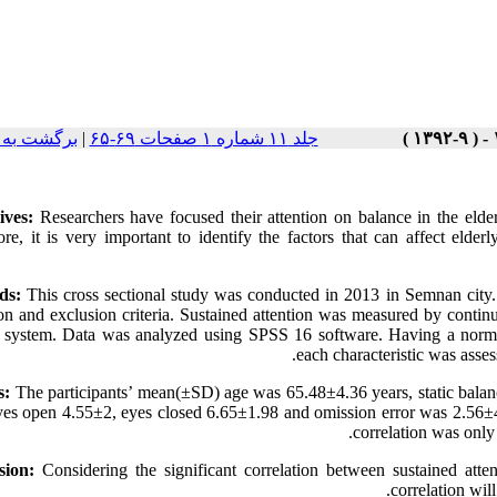
برگشت به 
|
جلد ۱۱ شماره ۱ صفحات ۶۹-۶۵
ives:
Researchers have focused their attention on balance in the elderl
ore, it is very important to identify the factors that can affect elde
ds:
This cross sectional study was conducted in 2013 in Semnan city.
ion and exclusion criteria. Sustained attention was measured by conti
 system. Data was analyzed using SPSS 16 software. Having a normal
each characteristic was asses
s:
The participants’ mean(±SD) age was 65.48±4.36 years, static bala
yes open 4.55±2, eyes closed 6.65±1.98 and omission error was 2.56±4
correlation was only
sion:
Considering the significant correlation between sustained atte
correlation will