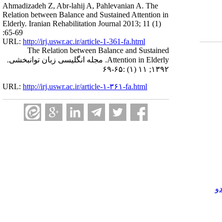
Ahmadizadeh Z, Abr-lahij A, Pahlevanian A. The
Relation between Balance and Sustained Attention in
Elderly. Iranian Rehabilitation Journal 2013; 11 (1)
:65-69
URL:
http://irj.uswr.ac.ir/article-1-361-fa.html
The Relation between Balance and Sustained
Attention in Elderly. مجله انگلیسی زبان توانبخشی.
۱۳۹۲; ۱۱ (۱) :۶۵-۶۹
URL:
http://irj.uswr.ac.ir/article-۱-۳۶۱-fa.html
و