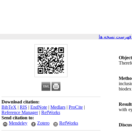
فهرست نسخه ها
Object
Theref
Metho
inclus
biodex
Download citation:
Result
BibTeX
|
RIS
|
EndNote
|
Medlars
|
ProCite
|
with e
Reference Manager
|
RefWorks
Send citation to:
Mendeley
Zotero
RefWorks
Discus